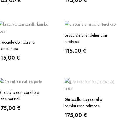
175,00
€
145,00
€
Bracciale chandelier con
turchese
racciale con corallo
bambù rosa
115,00
€
115,00
€
irocollo con corallo e
erle naturali
Girocollo con corallo
bambù rosa salmone
175,00
€
175,00
€