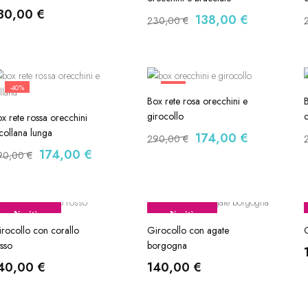
30,00
€
138,00
€
230,00
€
-40%
-40%
Box rete rosa orecchini e
B
girocollo
c
x rete rossa orecchini
collana lunga
174,00
€
290,00
€
174,00
€
90,00
€
Novità
Novità
rocollo con corallo
Girocollo con agate
G
sso
borgogna
40,00
€
140,00
€