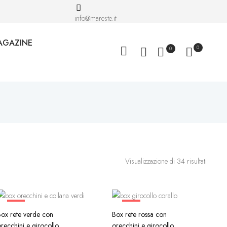
info@mareste.it
AGAZINE
0
0
Visualizzazione di 34 risultati
-40%
-40%
ox rete verde con
Box rete rossa con
recchini e girocollo
orecchini e girocollo