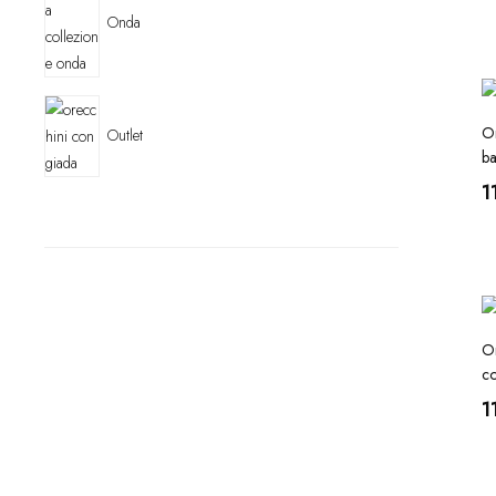
Onda
Or
Outlet
b
1
Or
co
1