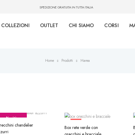
SPEDIZIONE GRATUITA IN TUTTA ITALIA
COLLEZIONI
OUTLET
CHI SIAMO
CORSI
M
Home
Prodotti
Marea
Novità
-40%
ecchini chandelier
Box rete verde con
B
zurri
orecchini e bracciale
o