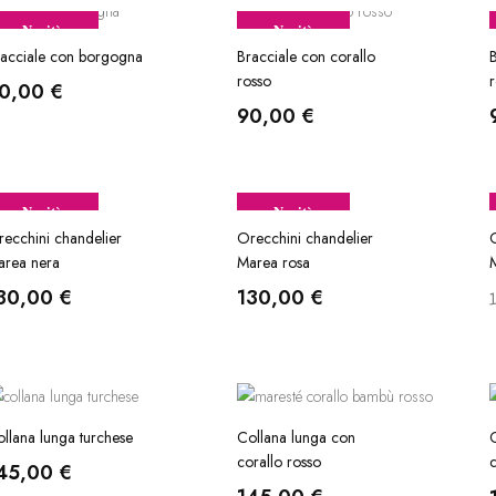
Novità
Novità
acciale con borgogna
Bracciale con corallo
B
rosso
r
0,00
€
90,00
€
Novità
Novità
ecchini chandelier
Orecchini chandelier
O
area nera
Marea rosa
30,00
€
130,00
€
llana lunga turchese
Collana lunga con
C
corallo rosso
c
45,00
€