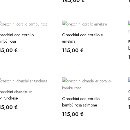
145,00
€
ecchini con corallo
Orecchini con corallo e
ambù rosa
ametista
B
15,00
€
115,00
€
ecchini chandelier
G
n turchese
p
Orecchini con corallo
bambù rosa salmone
15,00
€
115,00
€