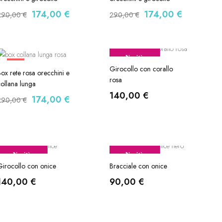
174,00
€
174,00
€
290,00
€
290,00
€
Novità
-40%
Girocollo con corallo
ox rete rosa orecchini e
rosa
ollana lunga
140,00
€
174,00
€
290,00
€
Novità
Novità
irocollo con onice
Bracciale con onice
140,00
€
90,00
€