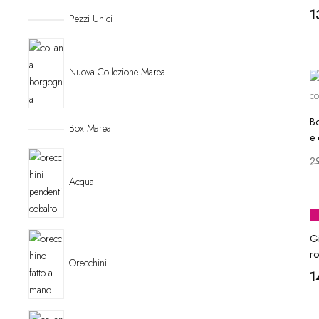
1
Pezzi Unici
Nuova Collezione Marea
Bo
Box Marea
e 
2
Acqua
Gi
ro
Orecchini
1