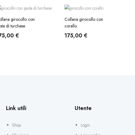
llana girocollo con
Collana girocollo con
sta di turchese
corallo
75,00
€
175,00
€
Link utili
Utente
Shop
Login