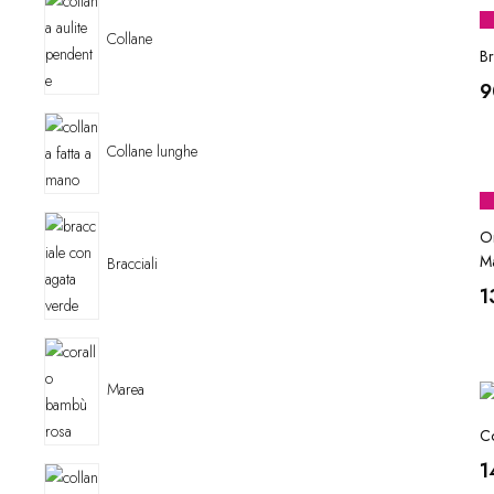
Collane
Br
9
Collane lunghe
Or
M
Bracciali
1
Marea
Co
1