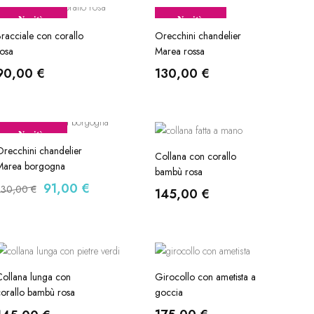
Novità
Novità
racciale con corallo
Orecchini chandelier
osa
Marea rossa
90,00
€
130,00
€
Novità
-30%
recchini chandelier
Collana con corallo
Marea borgogna
bambù rosa
91,00
€
130,00
€
145,00
€
ollana lunga con
Girocollo con ametista a
orallo bambù rosa
goccia
salmone