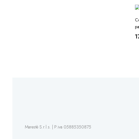
Co
pa
1
Marestè S.r.l.s. | P.iva 05885350875