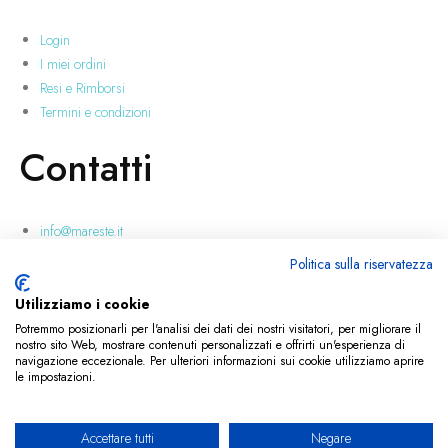
Login
I miei ordini
Resi e Rimborsi
Termini e condizioni
Contatti
info@mareste.it
+39 346 228 3718
Politica sulla riservatezza
Via Carmelitani, 23, 95037
San Giovanni la Punta (CT)
Utilizziamo i cookie
Potremmo posizionarli per l'analisi dei dati dei nostri visitatori, per migliorare il
nostro sito Web, mostrare contenuti personalizzati e offrirti un'esperienza di
© 2024 All rights reserved.
Credits
navigazione eccezionale. Per ulteriori informazioni sui cookie utilizziamo aprire
Privacy Policy
le impostazioni.
Privacy Policy
Accettare tutti
Negare