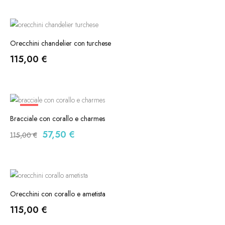
Orecchini chandelier con turchese
115,00
€
-50%
Bracciale con corallo e charmes
Il
Il
57,50
€
115,00
€
prezzo
prezzo
originale
attuale
era:
è:
115,00 €.
57,50 €.
Orecchini con corallo e ametista
115,00
€