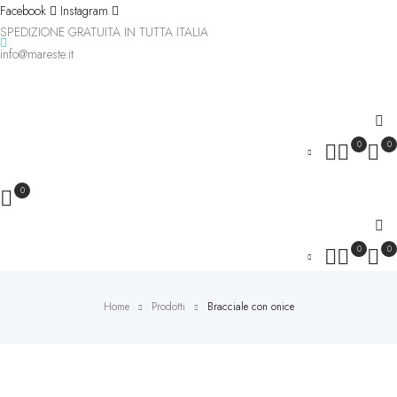
Facebook
Instagram
SPEDIZIONE GRATUITA IN TUTTA ITALIA
info@mareste.it
0
0
0
0
0
Home
Prodotti
Bracciale con onice
Novità