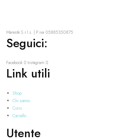
Marestè S.r.l.s. | P.iva 05885350875
Seguici:
Facebook
Instagram
Link utili
Shop
Chi siamo
Corsi
Carrello
Utente