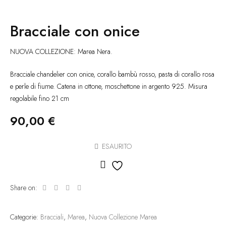
Bracciale con onice
NUOVA COLLEZIONE: Marea Nera.
Bracciale chandelier con onice, corallo bambù rosso, pasta di corallo rosa
e perle di fiume. Catena in ottone, moschettone in argento 925. Misura
regolabile fino 21 cm
90,00
€
ESAURITO
Aggiungi alla lista dei des
Share on:
Categorie:
Bracciali
,
Marea
,
Nuova Collezione Marea