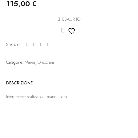
115,00
€
ESAURITO
Aggiungi alla lista dei des
Share on:
Categorie:
Marea
,
Orecchini
DESCRIZIONE
Interamente realizzato a mano libera