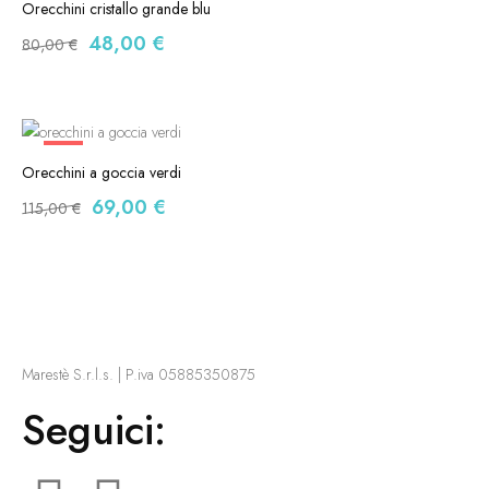
Orecchini cristallo grande blu
48,00
€
80,00
€
-40%
Orecchini a goccia verdi
69,00
€
115,00
€
Marestè S.r.l.s. | P.iva 05885350875
Seguici: