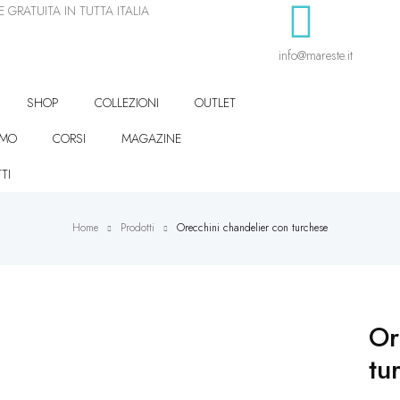
 GRATUITA IN TUTTA ITALIA
info@mareste.it
SHOP
COLLEZIONI
OUTLET
AMO
CORSI
MAGAZINE
TI
Home
Prodotti
Orecchini chandelier con turchese
Or
tu