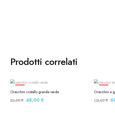
Prodotti correlati
-40%
-40%
Orecchini cristallo grande verde
Orecchini a g
48,00
€
6
80,00
€
115,00
€