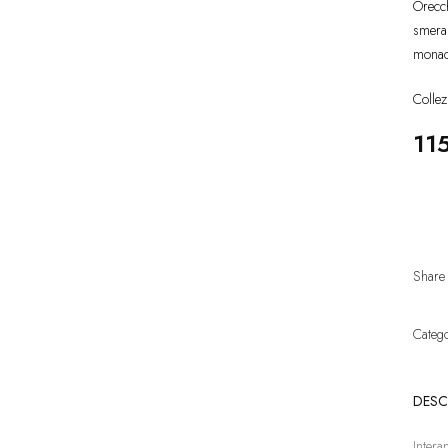
Orecch
smeral
monach
Collez
11
Share
Categ
DESC
Intera