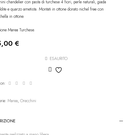
ini chandelier con pasta di turchese 4 fiori, perle naturali, giada
dite e quarzo ametista. Montati in ottone dorato nichel free con
ella in ottone.
ione Marea Turchese.
5,00
€
ESAURITO
Aggiungi alla lista dei desideri
 on:
orie:
Marea
,
Orecchini
RIZIONE
mente realizzato a mano libera