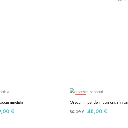
-40%
occia ametista
Orecchini pendenti con cristalli ros
9,00
€
48,00
€
80,00
€