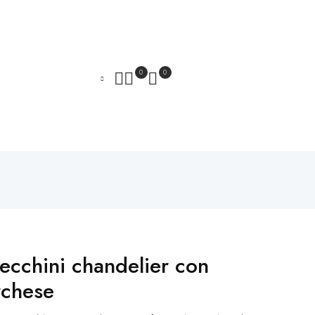
0
0
ecchini chandelier con
rchese