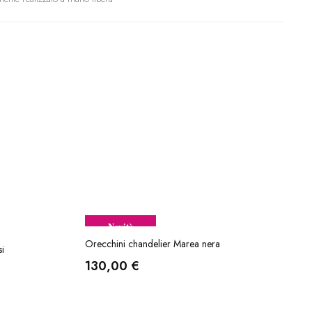
Novità
Orecchini chandelier Marea nera
si
130,00
€