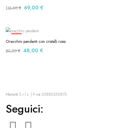
69,00
€
115,00
€
-40%
Orecchini pendenti con cristalli rossi
48,00
€
80,00
€
Marestè S.r.l.s. | P.iva 05885350875
Seguici: