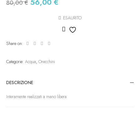
56,00
€
80,00
€
ESAURITO
Aggiungi alla lista dei des
Share on:
Categorie:
Acqua
,
Orecchini
DESCRIZIONE
Interamente realizzati a mano libera