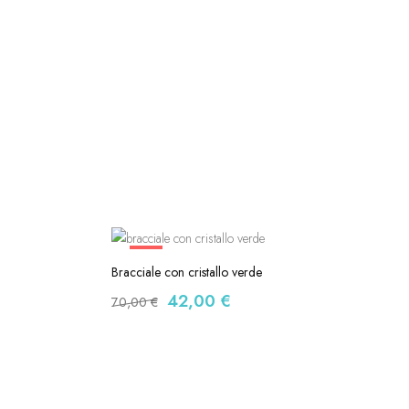
-40%
Bracciale con cristallo verde
42,00
€
70,00
€