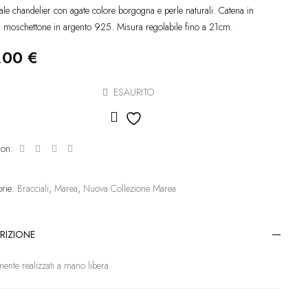
ale chandelier con agate colore borgogna e perle naturali. Catena in
, moschettone in argento 925. Misura regolabile fino a 21cm.
,00
€
ESAURITO
Aggiungi alla lista dei desideri
 on:
orie:
Bracciali
,
Marea
,
Nuova Collezione Marea
RIZIONE
mente realizzati a mano libera