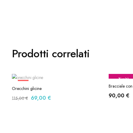
Prodotti correlati
Novità
-40%
Bracciale con
Orecchini glicine
90,00
€
69,00
€
115,00
€