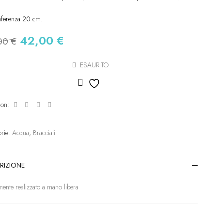
nferenza 20 cm.
42,00
€
00
€
ESAURITO
Aggiungi alla lista dei desideri
 on:
orie:
Acqua
,
Bracciali
RIZIONE
mente realizzato a mano libera