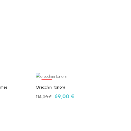
-40%
rmes
Orecchini tortora
69,00
€
115,00
€