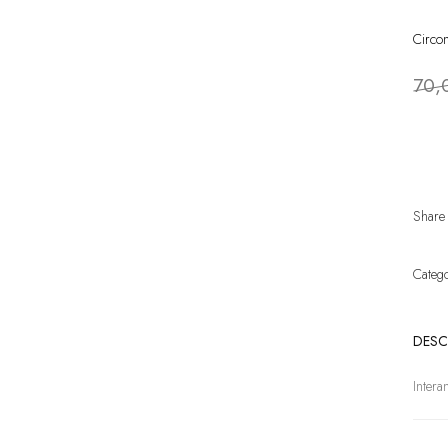
Circo
70,
Share
Categ
DESC
Intera