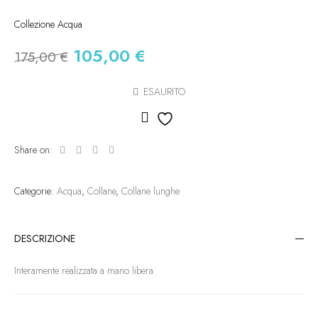
Collezione Acqua
105,00
€
175,00
€
ESAURITO
Aggiungi alla lista dei des
Share on:
Categorie:
Acqua
,
Collane
,
Collane lunghe
DESCRIZIONE
Interamente realizzata a mano libera