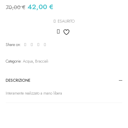
42,00
€
70,00
€
ESAURITO
Aggiungi alla lista dei des
Share on:
Categorie:
Acqua
,
Bracciali
DESCRIZIONE
Interamente realizzato a mano libera