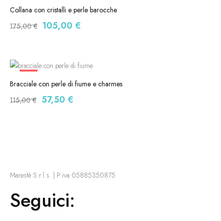
-40%
Collana con cristalli e perle barocche
105,00
€
175,00
€
-50%
Bracciale con perle di fiume e charmes
57,50
€
115,00
€
Marestè S.r.l.s. | P.iva 05885350875
Seguici: