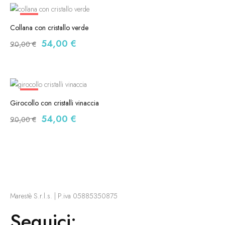
-40%
Collana con cristallo verde
54,00
€
90,00
€
-40%
Girocollo con cristalli vinaccia
54,00
€
90,00
€
Marestè S.r.l.s. | P.iva 05885350875
Seguici: