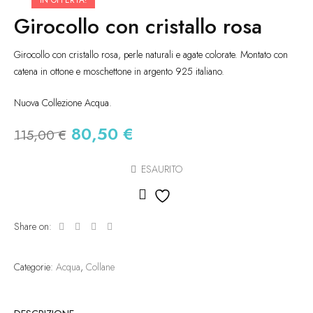
Girocollo con cristallo rosa
Girocollo con cristallo rosa, perle naturali e agate colorate. Montato con
catena in ottone e moschettone in argento 925 italiano.
Nuova Collezione Acqua.
Il
Il
80,50
€
115,00
€
prezzo
prezzo
originale
attuale
ESAURITO
era:
è:
Aggiungi alla lista dei des
115,00 €.
80,50 €.
Share on:
Categorie:
Acqua
,
Collane