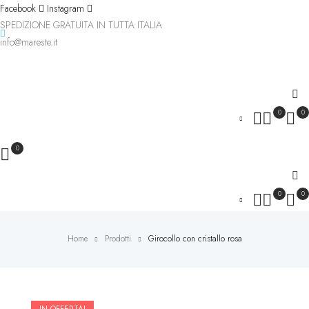
Facebook
Instagram
SPEDIZIONE GRATUITA IN TUTTA ITALIA
info@mareste.it
0
0
0
0
0
Home
Prodotti
Girocollo con cristallo rosa
Novità
IN OFFERTA!