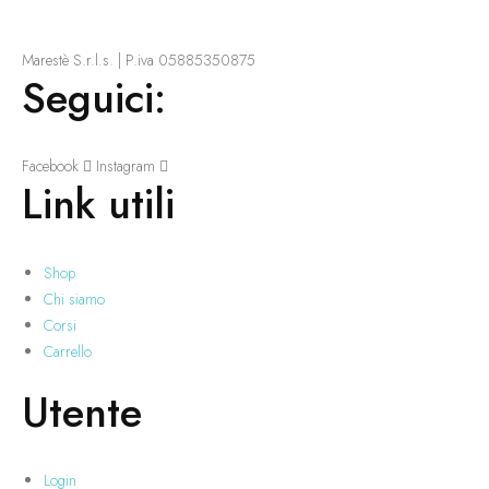
Marestè S.r.l.s. | P.iva 05885350875
Seguici:
Facebook
Instagram
Link utili
Shop
Chi siamo
Corsi
Carrello
Utente
Login