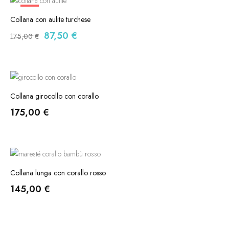
-50%
Collana con aulite turchese
Il
Il
87,50
€
175,00
€
prezzo
prezzo
originale
attuale
era:
è:
175,00 €.
87,50 €.
Collana girocollo con corallo
175,00
€
Collana lunga con corallo rosso
145,00
€