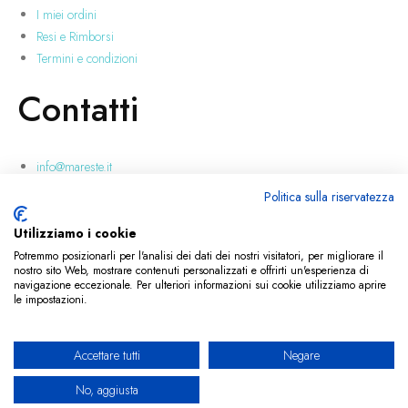
I miei ordini
Resi e Rimborsi
Termini e condizioni
Contatti
info@mareste.it
+39 346 228 3718
Politica sulla riservatezza
Via Carmelitani, 23, 95037
San Giovanni la Punta (CT)
Utilizziamo i cookie
Potremmo posizionarli per l'analisi dei dati dei nostri visitatori, per migliorare il
nostro sito Web, mostrare contenuti personalizzati e offrirti un'esperienza di
© 2024 All rights reserved.
Credits
navigazione eccezionale. Per ulteriori informazioni sui cookie utilizziamo aprire
Privacy Policy
le impostazioni.
Privacy Policy
Accettare tutti
Negare
No, aggiusta