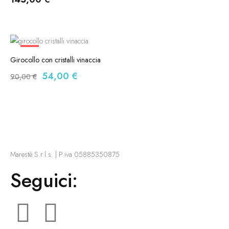
-40%
Girocollo con cristalli vinaccia
54,00
€
90,00
€
Marestè S.r.l.s. | P.iva 05885350875
Seguici: