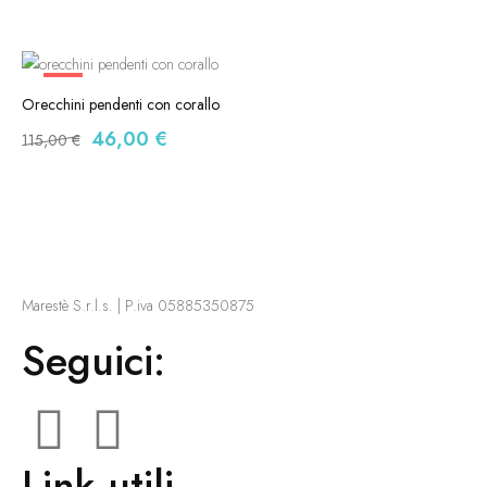
-60%
Orecchini pendenti con corallo
46,00
€
115,00
€
Marestè S.r.l.s. | P.iva 05885350875
Seguici:
Link utili