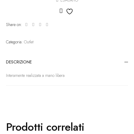
ESAURITO
Aggiungi alla lista dei des
Share on:
Categoria:
Outlet
DESCRIZIONE
Interamente realizzata a mano libera
Prodotti correlati