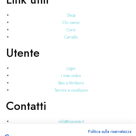
Shop
Chi siamo
Corsi
Carrello
Utente
Login
I miei ordini
Resi e Rimborsi
Termini e condizioni
Contatti
info@mareste.it
+39 346 228 3718
Politica sulla riservatezza
Via Carmelitani, 23, 95037