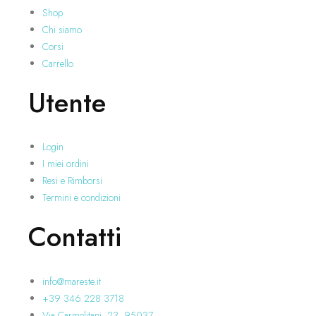
Shop
Chi siamo
Corsi
Carrello
Utente
Login
I miei ordini
Resi e Rimborsi
Termini e condizioni
Contatti
info@mareste.it
+39 346 228 3718
Via Carmelitani, 23, 95037