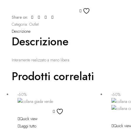
era:
è:
Aggiungi
175,00 €.
70,00 €.
Share on:
alla
Categoria:
Outlet
lista
Descrizione
dei
Descrizione
desideri
Interamente realizzato a mano libera
Prodotti correlati
-60%
-60%
Aggiungi
alla
Quick view
lista
Quick vie
Leggi tutto