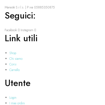
Marestè S.r.l.s. | P.iva 05885350875
Seguici:
Facebook
Instagram
Link utili
Shop
Chi siamo
Corsi
Carrello
Utente
Login
I miei ordini