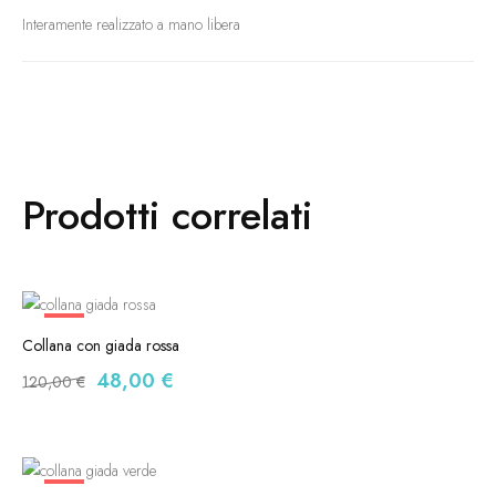
Interamente realizzato a mano libera
Prodotti correlati
-60%
Collana con giada rossa
Il
Il
48,00
€
120,00
€
prezzo
prezzo
originale
attuale
era:
è:
120,00 €.
48,00 €.
-60%