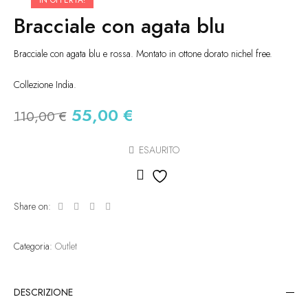
Bracciale con agata blu
Bracciale con agata blu e rossa. Montato in ottone dorato nichel free.
Collezione India.
Il
Il
55,00
€
110,00
€
prezzo
prezzo
originale
attuale
ESAURITO
era:
è:
Aggiungi alla lista dei des
110,00 €.
55,00 €.
Share on:
Categoria:
Outlet
DESCRIZIONE