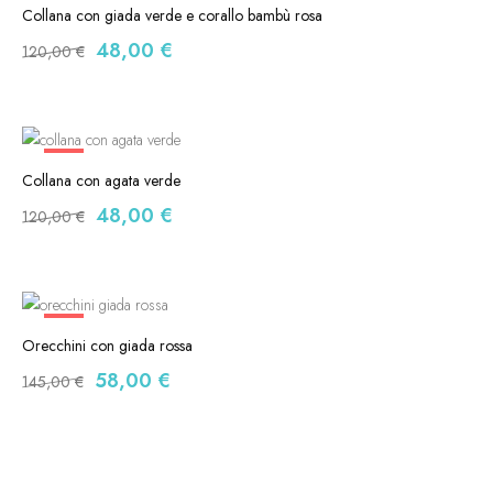
Collana con giada verde e corallo bambù rosa
Il
Il
48,00
€
120,00
€
prezzo
prezzo
originale
attuale
era:
è:
120,00 €.
48,00 €.
-60%
Collana con agata verde
Il
Il
48,00
€
120,00
€
prezzo
prezzo
originale
attuale
era:
è:
120,00 €.
48,00 €.
-60%
Orecchini con giada rossa
Il
Il
58,00
€
145,00
€
prezzo
prezzo
originale
attuale
era:
è:
145,00 €.
58,00 €.