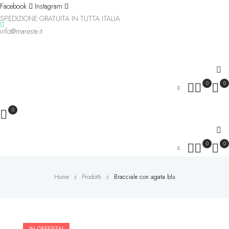
Facebook
Instagram
SPEDIZIONE GRATUITA IN TUTTA ITALIA
info@mareste.it
0
0
0
0
0
Home
Prodotti
Bracciale con agata blu
IN OFFERTA!