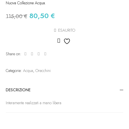
Nuova Collezione Acqua.
80,50
€
115,00
€
ESAURITO
Aggiungi alla lista dei des
Share on:
Categorie:
Acqua
,
Orecchini
DESCRIZIONE
Interamente realizzati a mano libera