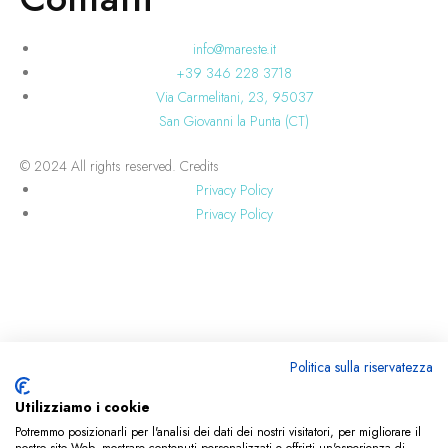
info@mareste.it
+39 346 228 3718
Via Carmelitani, 23, 95037
San Giovanni la Punta (CT)
© 2024 All rights reserved.
Credits
Privacy Policy
Privacy Policy
🔥
BLACK FRIDAY ESCLUSIVO!
🔥
Politica sulla riservatezza
Solo per pochissimo tempo, approfitta di un’offerta incredibile:
Utilizziamo i cookie
✨ Acquista 2 articoli della nuova collezione
Marea
o della collezione
Pezzi
Potremmo posizionarli per l'analisi dei dati dei nostri visitatori, per migliorare il
Unici