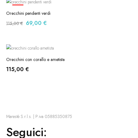
-40%
Orecchini pendenti verdi
69,00
€
115,00
€
Orecchini con corallo e ametista
115,00
€
Marestè S.r.l.s. | P.iva 05885350875
Seguici: