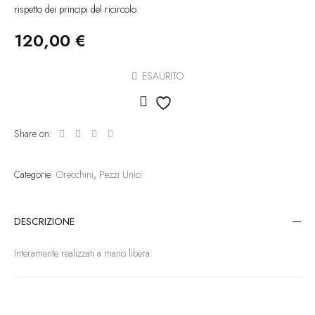
rispetto dei principi del ricircolo.
120,00
€
ESAURITO
Aggiungi alla lista dei des
Share on:
Categorie:
Orecchini
,
Pezzi Unici
DESCRIZIONE
Interamente realizzati a mano libera.