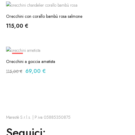
Orecchini con corallo bambù rosa salmone
115,00
€
-40%
Orecchini a goccia ametista
69,00
€
115,00
€
Marestè S.r.l.s. | P.iva 05885350875
Seguici: