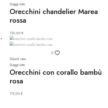
lista
Leggi tutto
Orecchini chandelier Marea
dei
desideri
rossa
130,00
€
Aggiungi
alla
Quick view
lista
Leggi tutto
Orecchini con corallo bambù
dei
desideri
rosa
115,00
€