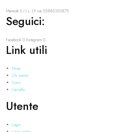
Marestè S.r.l.s. | P.iva 05885350875
Seguici:
Facebook
Instagram
Link utili
Shop
Chi siamo
Corsi
Carrello
Utente
Login
I miei ordini