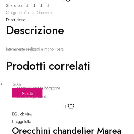
Share on:
alla
Categorie:
Acqua
,
Orecchini
lista
Descrizione
dei
Descrizione
desideri
Interamente realizzati a mano libera
Prodotti correlati
-30%
Novità
Aggiungi
alla
Quick view
lista
Leggi tutto
Orecchini chandelier Marea
dei