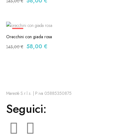
58,00
€
145,00
€
-60%
Orecchini con giada rosa
58,00
€
145,00
€
Marestè S.r.l.s. | P.iva 05885350875
Seguici: